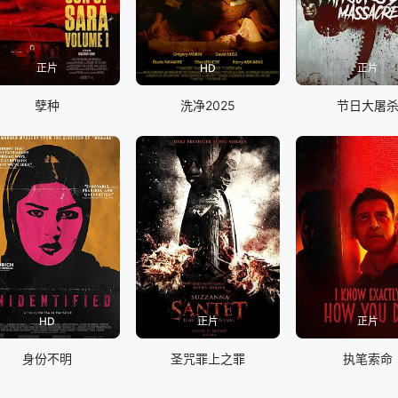
正片
HD
正片
孽种
洗净2025
节日大屠
HD
正片
正片
身份不明
圣咒罪上之罪
执笔索命