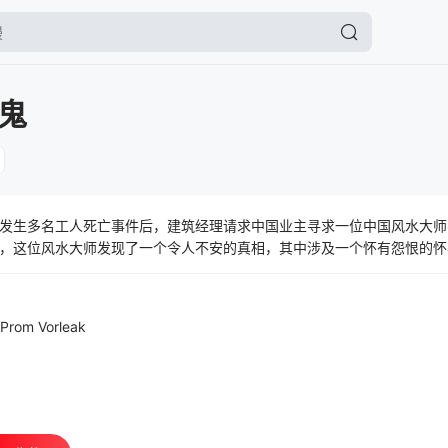
鬼
发生多名工人死亡事件后，建筑经理请求中国业主寻求一位中国风水大师
，这位风水大师发现了一个令人不安的真相，其中涉及一个怀有怨恨的怀
为工地是她的地盘。因此，这位风水大师不得不克服一系列挑战，找出问
Prom Vorleak