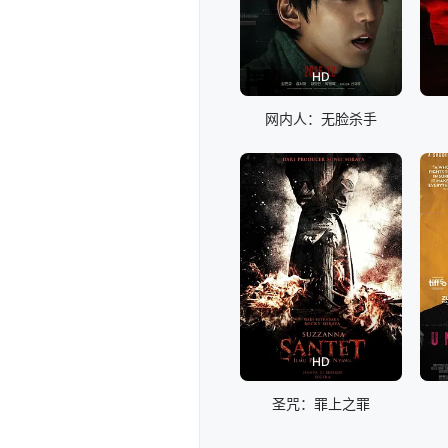
HD
网内人：无脸杀手
HD
圣咒：罪上之罪