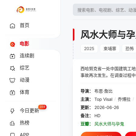
首页
风水大师与孕
电影
2025
柬埔寨
恐怖
连续剧
综艺
西哈努克省一处中国建筑工地
事故再次发生。在调查过程中
动漫
工地上的施工感到愤怒，她认
女鬼的方法。
导演：
布恩·詹比
体育
主演：
Top Visal
/
乔博拉
/
更新：
2026-06-26
359
今日更新
备注：
HD
热榜
豆瓣：
风水大师与孕鬼
APP