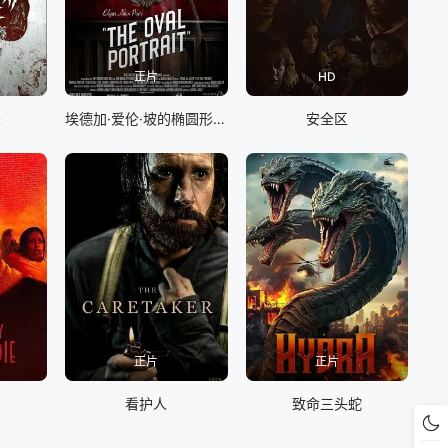
正片
HD
杀
埃德加·爱伦·坡的椭圆形肖像
安全区
正片
正片
看护人
致命三头蛇