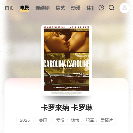
245
首页
电影
连续剧
综艺
动漫
体育
今日更新
热
我的观影记录
暂无观看影片的记录
卡罗来纳 卡罗琳
2025
美国
爱情
惊悚
犯罪
爱情片
/
/
/