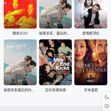
HD
HD
HD
爆发2025
秘密关系：最后的约束
爱情鹤顶红
正片
正片
HD中字
秘密关系最后的约束电影版
迈尔安德快感
岁末逢君