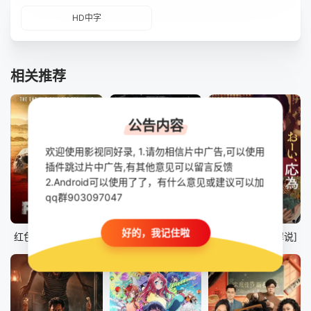
HD中字
相关推荐
公告内容
欢迎使用影视同好录, 1.请勿相信片中广告,可以使用
插件跳过片中广告,有其他意见可以留言反馈
2.Android可以使用了了，有什么意见或建议可以加
qq群903097047
已完结
已完结
已完结
好的，我记住啦
红色瘟疫[电影解说]
阴儿怨[电影解说]
喂，应为[电影解说]