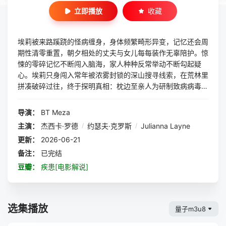
立即播放
收藏
埃莉被来路蹊跷的怪病缠身，身体频繁畸形异变，记忆还会周
期性清零重置，朝夕相处的丈夫与女儿每每装作无辜陪护。惊
悚的零碎记忆不断闯入脑海，家人种种反常举动不断勾起疑
心。埃莉只身闯入常年被浓雾封锁的深山搜寻线索，在荒林里
拼凑破碎过往，终于探明真相：枕边至亲人为研制致病病毒，
借怪病改造她的身体、抹去过往，温馨小家实则禁锢她一生的
囚牢。
导演：
BT Meza
主演：
杰西卡·罗德
/
约瑟夫·克罗斯
/
Julianna Layne
更新：
2026-06-21
备注：
已完结
豆瓣：
疾患[电影解说]
选集播放
量子m3u8