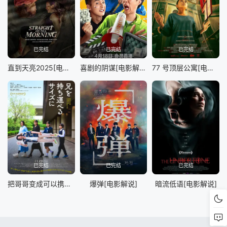
已完结
已完结
已完结
直到天亮2025[电影解说]
喜剧的阴谋[电影解说]
77 号顶层公寓[电影解说]
已完结
已完结
已完结
把哥哥变成可以携带的尺寸[电影解说]
爆弹[电影解说]
暗流低语[电影解说]