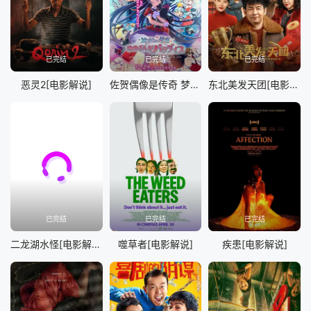
已完结
已完结
已完结
恶灵2[电影解说]
佐贺偶像是传奇 梦想银河乐园[电影解说]
东北美发天团[电影解说]
已完结
已完结
已完结
二龙湖水怪[电影解说]
噬草者[电影解说]
疾患[电影解说]