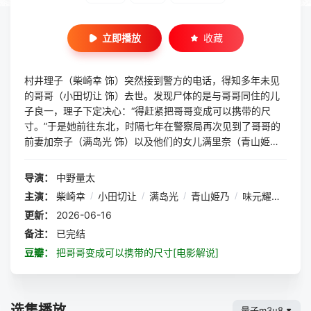
立即播放
收藏
村井理子（柴崎幸 饰）突然接到警方的电话，得知多年未见
的哥哥（小田切让 饰）去世。发现尸体的是与哥哥同住的儿
子良一，理子下定决心：“得赶紧把哥哥变成可以携带的尺
寸。”于是她前往东北，时隔七年在警察局再次见到了哥哥的
前妻加奈子（满岛光 饰）以及他们的女儿满里奈（青山姫乃
饰）。 三人一同整理哥哥住过、早已变成垃圾屋的公
寓，发现了一张贴在墙上的全家福照片，照片中有年幼的理子
导演：
中野量太
与哥哥，还有哥哥、加奈子、满里奈与良一的合影。在为哥哥
主演：
柴崎幸
/
小田切让
/
满岛光
/
青山姫乃
/
味元耀大
/
齐
处理后事的过程中，理子不断吐槽哥哥，而曾被哥哥连累的加
更新：
2026-06-16
奈子却对她说：“也许理子你，并不了解他全部的一面。”四个
角色重新面对“家庭”的混乱四天就此开始。
备注：
已完结
豆瓣：
把哥哥变成可以携带的尺寸[电影解说]
选集播放
量子m3u8