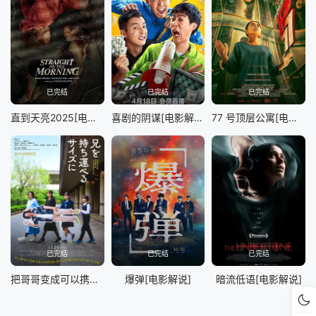
已完结
已完结
已完结
直到天亮2025[电影解说]
喜剧的阴谋[电影解说]
77 号顶层公寓[电影解说]
已完结
已完结
已完结
把哥哥变成可以携带的尺寸[电影解说]
爆弹[电影解说]
暗流低语[电影解说]