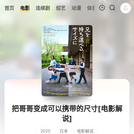
356
首页
电影
连续剧
综艺
动漫
体育
今日更新
热
我的观影记录
暂无观看影片的记录
把哥哥变成可以携带的尺寸[电影解
说]
2025
日本
电影解说