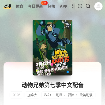
345
动漫
体育
今日更新
热榜
APP
短剧
我的观影记录
暂无观看影片的记录
动物兄弟第七季中文配音
2025
加拿大
科幻
动画
冒险
欧美动漫
/
/
/