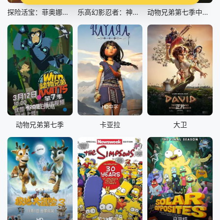
探险活宝：菲奥娜与蛋糕 第二季
乐高幻影忍者：神龙崛起第三季
动物兄弟第七季中文配音
第20集已完结
HD中字
正片
动物兄弟第七季
卡亚拉
大卫
HD
第23集完结
已完结