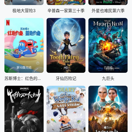
极地大冒险3
辛普森一家第三十季
外星也难民第六季
第10集完结
HD
已完结
苏斯博士：红色的鱼，蓝色的鱼
牙仙历险记
九巨头