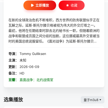
立即播放
收藏
在新的全球政治危机不断堆积，西方世界的防务联盟似乎正在
瓦解之际，延斯·斯托尔滕贝格被视为伟大的外交灯塔之一。
最初，他将在任期结束时辞去北约秘书长一职，但随着欧洲的
战争和联盟成员国之间分歧的加剧，这位挪威最高外交官被当
时的美国总统说服留任。《面对战争》为延斯·斯托尔滕贝格
担任北约秘书长的最后一年提供了独特的视角。这是充满挑战
的一年，正如他向乌克兰总统弗拉基米尔·泽连斯基承诺的那
导演：
Tommy Gulliksen
样，只要有必要，联盟将与乌克兰站在一起。然而，对乌克兰
主演：
未知
战争可能蔓延到欧洲其他地区的担忧加剧了32个盟国之间的
更新：
2026-06-09
紧张局势，斯托尔滕贝格必须依靠他所有的外交技巧来保持联
盟的团结。幸运的是，这位挪威政治家精通微妙的妥协艺术，
备注：
HD
深知适时表示支持的重要性。在与雷杰普·埃尔多安和维克托·
豆瓣：
直面战争：北约战情室
奥尔班等人物谈判时，正是这些小细节可以产生巨大的影响。
选集播放
量子m3u8