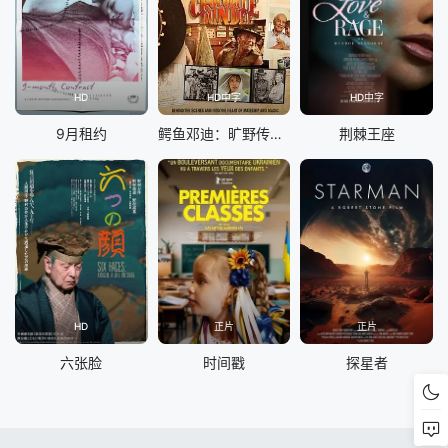
HD
HD中字
HD中字
9月租约
鳄鱼邓迪：旷野传奇与浪漫之歌
荆棘王座
HD
正片
正片
六张脸
时间戳
探星者