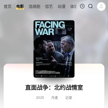
245
首页
电影
连续剧
综艺
动漫
体育
今日更新
热
我的观影记录
暂无观看影片的记录
直面战争：北约战情室
2025
丹麦
记录