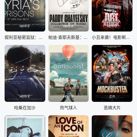
HD中字
HD中字
HD中字
叙利亚秘密监狱：幸存者的控诉
帕迪·查耶夫斯基：字词收藏家
小丑来袭！电影断魂小丑3幕后剖析
HD中字
HD中字
正片
哈桑在加沙
热气球人
恶搞大片