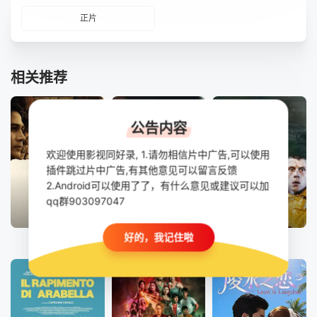
正片
相关推荐
公告内容
欢迎使用影视同好录, 1.请勿相信片中广告,可以使用
插件跳过片中广告,有其他意见可以留言反馈
2.Android可以使用了了，有什么意见或建议可以加
qq群903097047
正片
正片
HD
好的，我记住啦
马尼拉之最
懵懂情欲
内华达之瑰