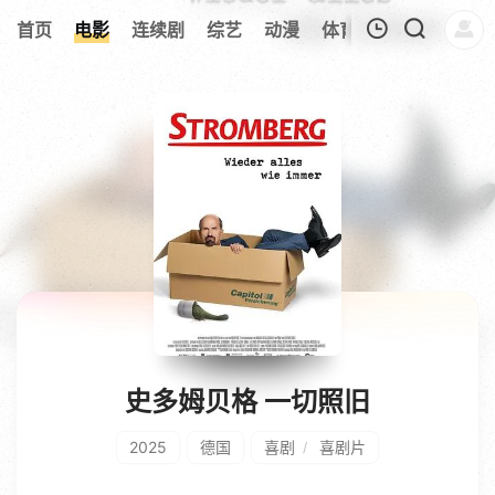
253
首页
电影
连续剧
综艺
动漫
体育
今日更新
热
我的观影记录
暂无观看影片的记录
史多姆贝格 一切照旧
2025
德国
喜剧
喜剧片
/