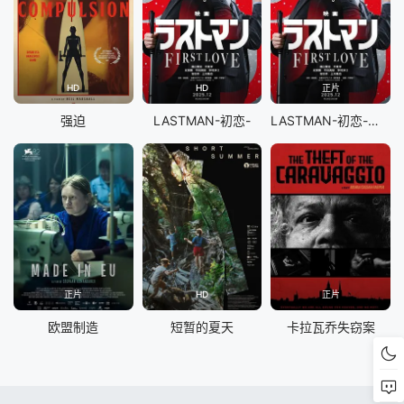
HD
HD
正片
强迫
LASTMAN-初恋-
LASTMAN-初恋-映画
正片
HD
正片
欧盟制造
短暂的夏天
卡拉瓦乔失窃案