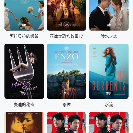
HD
HD
HD
阿拉贝拉的绑架
菲律宾恐怖故事17
陵水之恋
正片
正片
正片
麦迪的秘密
恩佐
水流