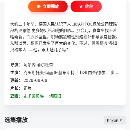
立即播放
收藏
大约二十年前，德国人民认识了来自CAPITOL保险公司理赔
部的贝恩德·史多姆贝格和他的团队。那会儿，食堂里找不着
啥素食，而办公室里，职场霸凌和性别歧视那都是家常便饭。
从那以后，职场已发生了巨大的变化。不过，贝恩德·史多姆
贝格本人……他，跟上趟儿了吗？
导演：
阿尔内·菲尔杜森
主演：
克里斯托夫·玛丽亚·赫布斯特
/
比亚内·梅德尔
/
奥利弗·瓦努克
更新：
2026-06-06
片长：
正片
豆瓣：
史多姆贝格 一切照旧
选集播放
hnyun