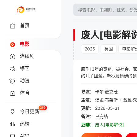
首页
废人[电影解说
电影
2025
英国
电影解
连续剧
综艺
服刑13年的泰勒，被社会、
的儿子团聚。新狱友迪伊的到
动漫
让泰勒陷入绝境：他必须在“
导演：
卡尔·麦克茂
体育
主演：
汤姆·布莱斯
/
戴维·
更新：
2026-05-31
269
今日更新
备注：
已完结
热榜
豆瓣：
废人[电影解说]
APP