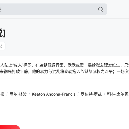
]
说
家人贴上“废人”标签，在监狱低调行事、默默戒毒，靠给狱友理发维生，只
来彻底打破平静，他的暴力与混乱将泰勒拖入监狱帮派权力斗争；一场突
守护兄弟情”与“保住自由、回归家庭”之间，做出足以改变一生的致命抉择
荣松
/
尼尔·林波
/
Keaton Ancona-Francis
/
罗伯特·罗兹
/
科林·席尔瓦