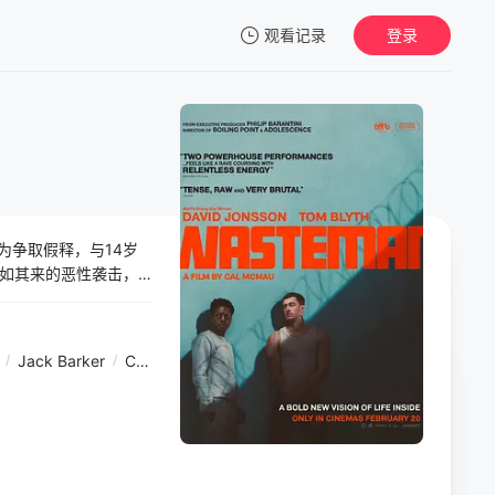
观看记录
登录
我的观影记录
为争取假释，与14岁
暂无观看影片的记录
如其来的恶性袭击，
。
/
Jack Barker
/
Cole Martin
/
Layton Blake
/
Lunga Skosana
/
Ch