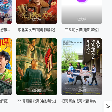
已完结
已完结
佐贺偶像是传奇 梦想银河乐园[电影解说]
东北美发天团[电影解说]
二龙湖水怪[电影解说]
已完结
已完结
解说]
77 号顶层公寓[电影解说]
把哥哥变成可以携带的尺寸[电影解说]