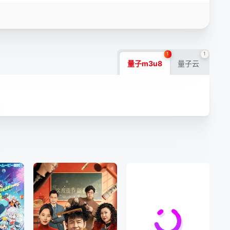
1
1
量子m3u8
量子云