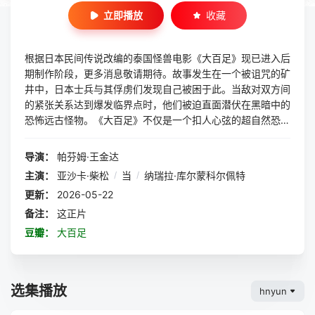
立即播放
收藏
根据日本民间传说改编的泰国怪兽电影《大百足》现已进入后
期制作阶段，更多消息敬请期待。故事发生在一个被诅咒的矿
井中，日本士兵与其俘虏们发现自己被困于此。当敌对双方间
的紧张关系达到爆发临界点时，他们被迫直面潜伏在黑暗中的
恐怖远古怪物。《大百足》不仅是一个扣人心弦的超自然恐怖
故事，更是一则强烈的反战宣言——它揭示人类最艰巨的斗争
往往不在于彼此厮杀，而在于共同战胜威胁所有人的黑暗力
导演：
帕芬姆·王金达
量。本片由帕蓬·旺吉达（Pakphum Wongjinda）与查力·克
主演：
亚沙卡·柴松
/
当
/
纳瑞拉·库尔蒙科尔佩特
里亚德蒙坤（Chalit Krileadmongkon）联合执导
更新：
2026-05-22
备注：
这正片
豆瓣：
大百足
选集播放
hnyun