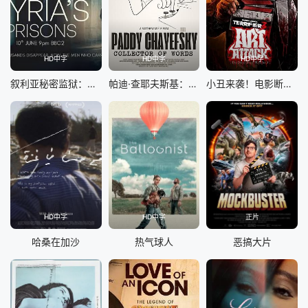
HD中字
HD中字
HD中字
叙利亚秘密监狱：幸存者的控诉
帕迪·查耶夫斯基：字词收藏家
小丑来袭！电影断魂小丑3幕后剖析
HD中字
HD中字
正片
哈桑在加沙
热气球人
恶搞大片