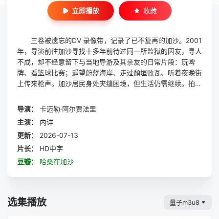
立即播放
收藏
三卷被遗忘的DV 录像带，记录了已不复再的加沙。2001
年，导演前往加沙寻找十多年前待过同一所监狱的囚友，寻人
不成，却不经意留下与当地导游及其亲友的日常片段：玩啤
牌、看篮球比赛；遥望蔚蓝海岸、走过頹垣败瓦、听着夜晚街
上传来枪声。加沙居民身处夹缝困境，但生活仍需继续。拍摄
数年后哈马斯执政，以色列海陆空封锁加沙地带，不再容许进
出，使这些平凡纪录更弥足珍贵。导演在多年后重新剪辑这些
导演：
卡迈勒·阿尔贾法里
片段，回溯曾经遇上的人和事，反看今天巴勒斯坦人民的遭
主演：
内详
遇，更添唏嘘。
更新：
2026-07-13
片长：
HD中字
豆瓣：
哈桑在加沙
选集播放
量子m3u8