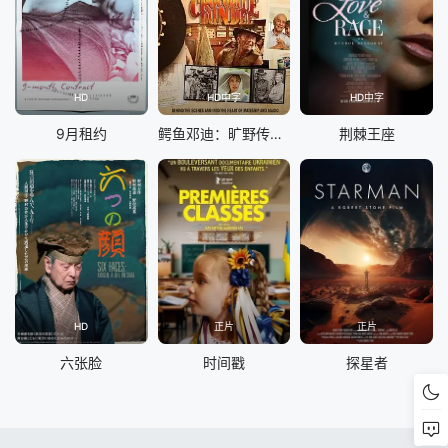
HD
HD中字
HD中字
9月租约
鳄鱼邓迪：旷野传奇与浪漫之歌
荆棘王座
HD
正片
正片
六张脸
时间戳
探星者