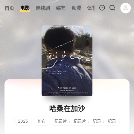
245
首页
电影
连续剧
综艺
动漫
体育
今日更新
热
我的观影记录
暂无观看影片的记录
哈桑在加沙
2025
其它
纪录片
记录片
记录
纪录
/
/
/