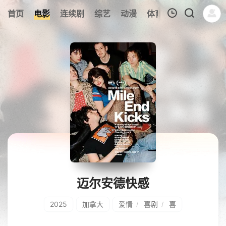
258
首页
电影
连续剧
综艺
动漫
体育
今日更新
热
我的观影记录
暂无观看影片的记录
迈尔安德快感
2025
加拿大
爱情
喜剧
喜
/
/