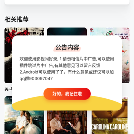
相关推荐
公告内容
欢迎使用影视同好录, 1.请勿相信片中广告,可以使用
插件跳过片中广告,有其他意见可以留言反馈
2.Android可以使用了了，有什么意见或建议可以加
qq群903097047
正片
正片
HD中字
奥莉佛是狗，（天哪！！）这家伙电影版
红灯囚爱
她与田野之间
好的，我记住啦