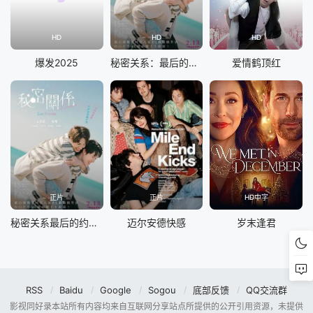
HD
HD
HD
爆发2025
秘密关系：最后的约束
爱情鹤顶红
正片
正片
HD中字
秘密关系最后的约束电影版
迈尔安德快感
岁末逢君
RSS
Baidu
Google
Sogou
底部反馈
QQ交流群
影视同好录本站所有内容均来自互联网分享站点所提供的公开引用资源，未提供