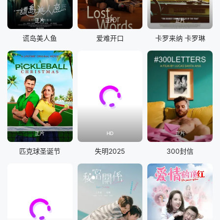
正片
正片
正片
谎岛美人鱼
爱难开口
卡罗来纳 卡罗琳
正片
HD
正片
匹克球圣诞节
失明2025
300封信