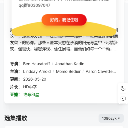
qq群903097047
立即播放
收藏
好的，我记住啦
在约书亚树的荒漠深处，有一栋美丽却与世隔绝的度假
屋，吸引着想要逃离现实的年轻人。某晚，两对情侣驱车来到
这里，却意外发现了一盘录像带——那是上一批来此度假的朋
友留下的影像。那些人原本只想在沙漠的阳光与星空下尽情狂
欢，但很快，秘密浮现、信任崩塌，而他们的每一个举动，早
已被隐藏的摄像头默默记录。当其中一人离奇失踪，剩下的人
被困在荒漠中，才发现这一切的背后，潜伏着一个扭曲的杀手
导演：
Ben Hausdorff
/
Jonathan Kadin
——“木匠”。他带着一套独特的工具，也带着自己病态的计
主演：
Lindsay Arnold
/
Momo Bedier
/
Aaron Cavette
/
Taylo
划。
更新：
2026-05-20
片长：
HD中字
豆瓣：
致命租屋
选集播放
1080zyk