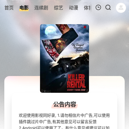
233
首页
电影
连续剧
综艺
动漫
体育
今日更新
热
我的观影记录
暂无观看影片的记录
致命租屋
公告内容
欢迎使用影视同好录, 1.请勿相信片中广告,可以使用
2025
美国
恐怖
插件跳过片中广告,有其他意见可以留言反馈
2.Android可以使用了了，有什么意见或建议可以加