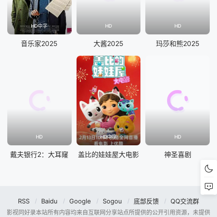
HD中字
HD
HD
音乐家2025
大酱2025
玛莎和熊2025
HD
HD中字
HD
戴夫银行2：大耳窿
盖比的娃娃屋大电影
神圣喜剧
RSS
Baidu
Google
Sogou
底部反馈
QQ交流群
影视同好录本站所有内容均来自互联网分享站点所提供的公开引用资源，未提供