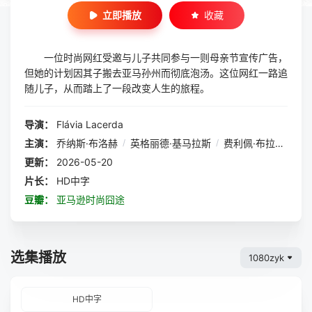
立即播放
收藏
一位时尚网红受邀与儿子共同参与一则母亲节宣传广告，
但她的计划因其子搬去亚马孙州而彻底泡汤。这位网红一路追
随儿子，从而踏上了一段改变人生的旅程。
导演：
Flávia Lacerda
主演：
乔纳斯·布洛赫
/
英格丽德·基马拉斯
/
费利佩·布拉加
/
米
更新：
2026-05-20
片长：
HD中字
豆瓣：
亚马逊时尚囧途
选集播放
1080zyk
HD中字