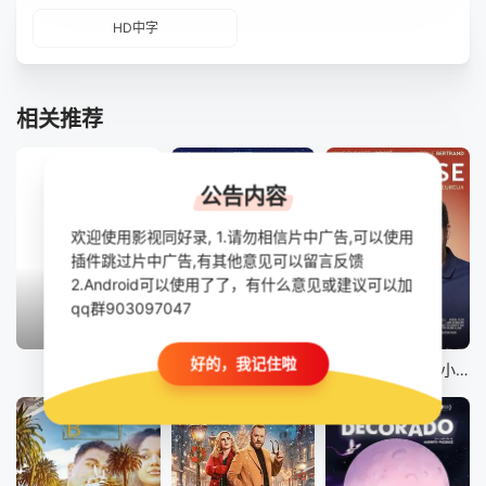
HD中字
相关推荐
公告内容
欢迎使用影视同好录, 1.请勿相信片中广告,可以使用
插件跳过片中广告,有其他意见可以留言反馈
2.Android可以使用了了，有什么意见或建议可以加
qq群903097047
HD
正片
HD中字
好的，我记住啦
无界之环
见熊见人
谎癖成真2：谎精小姐