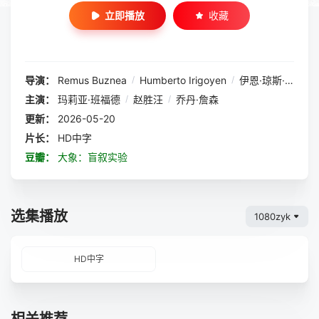
立即播放
收藏
导演：
Remus Buznea
/
Humberto Irigoyen
/
伊恩·琼斯·夸提
/
主演：
玛莉亚·班福德
/
赵胜汪
/
乔丹·詹森
更新：
2026-05-20
片长：
HD中字
豆瓣：
大象：盲叙实验
选集播放
1080zyk
HD中字