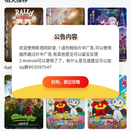
相关推荐
公告内容
欢迎使用影视同好录, 1.请勿相信片中广告,可以使用
插件跳过片中广告,有其他意见可以留言反馈
正片
正片
正片
2.Android可以使用了了，有什么意见或建议可以加
qq群903097047
Rally From Paris to the Pyramids
贝里琉岛天堂的格尔尼卡
迷宫之栞
好的，我记住啦
HD中字
HD中字|国语
正片