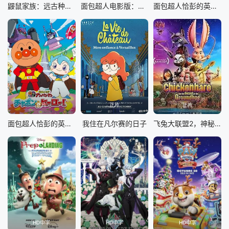
鼹鼠家族：远古种子的守护者
面包超人电影版：小水滴的英雄！
面包超人恰彭的英雄剧场版 (普通话)
正片
正片
正片
面包超人恰彭的英雄 剧场版
我住在凡尔赛的日子
飞兔大联盟2，神秘土拨鼠
HD中字
HD中字
HD中字