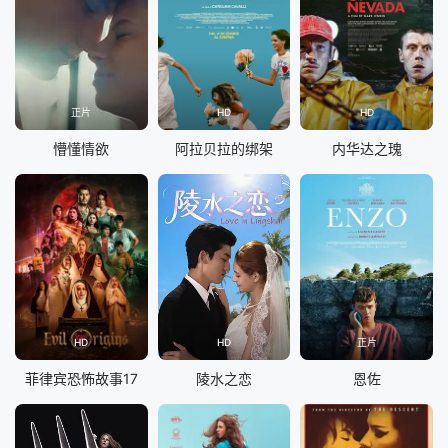
正片
HD
HD
懵懂情欲
阿拉贝拉的绑架
内华达之瑰
HD
HD
正片
菲律宾恐怖故事17
陵水之恋
恩佐