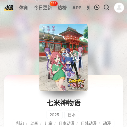
233
动漫
体育
今日更新
热榜
APP
短剧
我的观影记录
暂无观看影片的记录
七米神物语
2025
日本
科幻
动画
儿童
日本动漫
日韩动漫
动漫
/
/
/
/
/