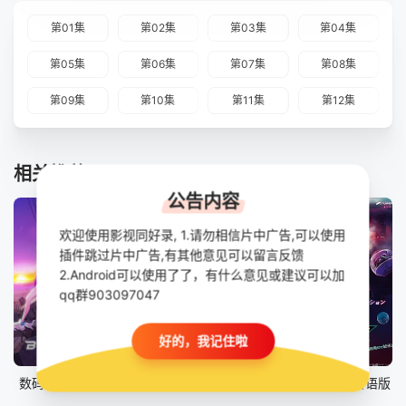
第01集
第02集
第03集
第04集
第05集
第06集
第07集
第08集
第09集
第10集
第11集
第12集
相关推荐
公告内容
欢迎使用影视同好录, 1.请勿相信片中广告,可以使用
插件跳过片中广告,有其他意见可以留言反馈
2.Android可以使用了了，有什么意见或建议可以加
qq群903097047
好的，我记住啦
更新至第42集
第47集
第47集
数码兽BEATBREAK
假面骑士ZZZ 普通话版
假面骑士ZZZ​ 日语版