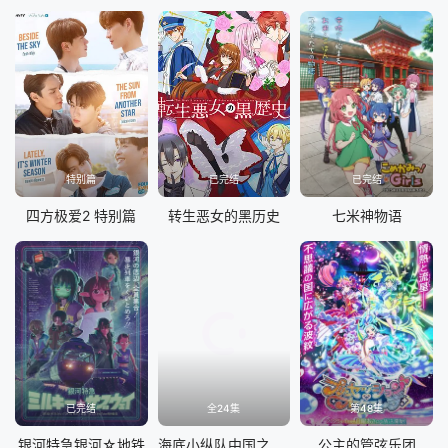
特别篇
已完结
已完结
四方极爱2 特别篇
转生恶女的黑历史
七米神物语
已完结
全24集
第48集
银河特急银河☆地铁
海底小纵队中国之旅第二季
公主的管弦乐团