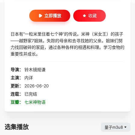
立即播放
收藏
日本有“一粒米里住着七个神”的传说。米神（米女王）的孩子
——越野家7姐妹。失踪的母亲和去寻找她的父亲。姐妹们努
力找回破碎的家庭，通过各种各样的相遇和料理。学习食物的
重要性并成长。
导演：
铃木镜规谦
主演：
内详
更新：
2026-06-20
连载：
已完结
豆瓣：
七米神物语
选集播放
量子m3u8