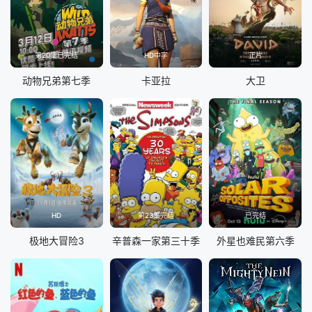
第20集已完结
HD中字
正片
动物兄弟第七季
卡亚拉
大卫
HD
第23集完结
已完结
极地大冒险3
辛普森一家第三十季
外星也难民第六季