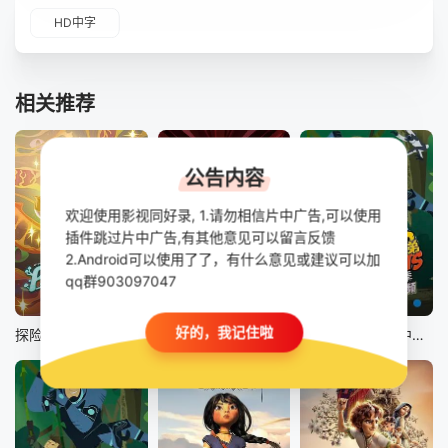
HD中字
相关推荐
公告内容
欢迎使用影视同好录, 1.请勿相信片中广告,可以使用
插件跳过片中广告,有其他意见可以留言反馈
2.Android可以使用了了，有什么意见或建议可以加
qq群903097047
第10集完结
已完结
第20集已完结
好的，我记住啦
探险活宝：菲奥娜与蛋糕 第二季
乐高幻影忍者：神龙崛起第三季
动物兄弟第七季中文配音