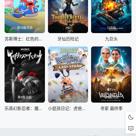
第10集完结
HD
已完结
苏斯博士：红色的鱼，蓝色的鱼
牙仙历险记
九巨头
第3集完结
正片
第6集完结
乐高幻影忍者：魔兽之地
小屁孩日记：虎爸的最后通牒
寻家 最终季