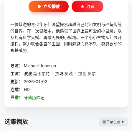
立即播放
收藏
一位叛逆的青少年牙仙渴望探索超越自己封闭文明与严苛传统
的世界。在一次冒险中，他遇见了世界上最可爱的小巨魔，以
及拥有科学天赋、勇敢无畏的小妖精。三个小小生物从此展开
旅程，努力联合各自的王国，同时躲避心怀不轨、蠢蠢欲动的
蜘蛛威胁。
导演：
Michael Johnson
主演：
波波·斯图尔特
/
杰琳·贝茨
/
拉金·贝尔
更新：
2026-01-02
连载：
HD
豆瓣：
牙仙历险记
选集播放
量子m3u8