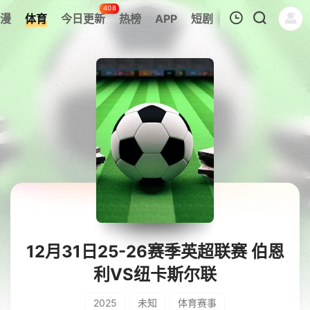
408
漫
体育
今日更新
热榜
APP
短剧
我的观影记录
暂无观看影片的记录
12月31日25-26赛季英超联赛 伯恩
利VS纽卡斯尔联
2025
未知
体育赛事