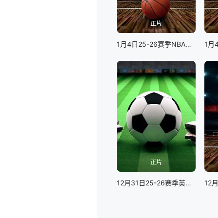
正片
1月4日25-26赛季NBA常规赛老鹰VS猛龙
正片
12月31日25-26赛季英超联赛 西汉姆联VS布莱顿