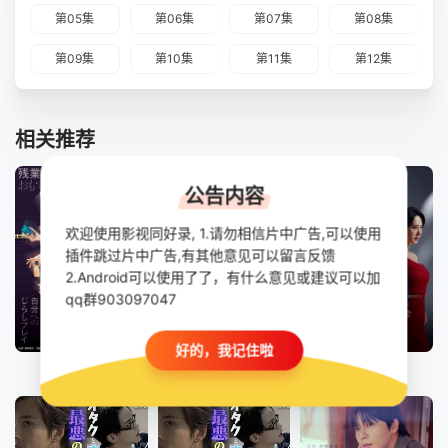
第05集
第06集
第07集
第08集
第09集
第10集
第11集
第12集
相关推荐
公告内容
欢迎使用影视同好录, 1.请勿相信片中广告,可以使用
插件跳过片中广告,有其他意见可以留言反馈
2.Android可以使用了了，有什么意见或建议可以加
qq群903097047
更新至第12集
已完结
全140集
好的，我记住啦
社畜人薮
另一个蜡笔小新 茶壶家族登场了喔～！第一季
第一个男人