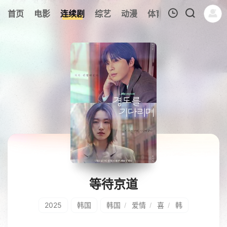
279
首页
电影
连续剧
综艺
动漫
体育
今日更新
热
我的观影记录
暂无观看影片的记录
等待京道
2025
韩国
韩国
爱情
喜
韩
/
/
/