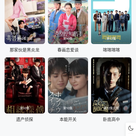
第12集完结
第10集
第12集
那家伙是黑炎龙
春画恋爱谈
喀喀喀喀
第10集
第10集
第12集完结
遗产侦探
本能开关
卧底高中