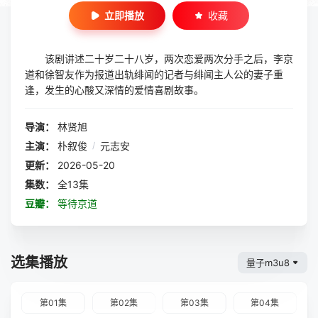
立即播放
收藏
该剧讲述二十岁二十八岁，两次恋爱两次分手之后，李京
道和徐智友作为报道出轨绯闻的记者与绯闻主人公的妻子重
逢，发生的心酸又深情的爱情喜剧故事。
导演：
林贤旭
主演：
朴叙俊
/
元志安
更新：
2026-05-20
集数：
全13集
豆瓣：
等待京道
选集播放
量子m3u8
第01集
第02集
第03集
第04集