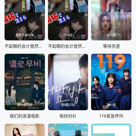
更新至第01集
已完结
全13集
不起眼的会计竟然是牛郎第二季
不起眼的会计竟然是牛郎
等待京道
第10集完结
第8集完结
第11集
我们的浪漫电影
格纹衬衫
119紧急呼叫