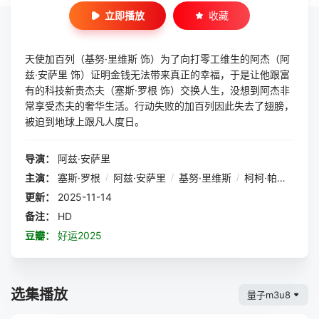
立即播放
收藏
天使加百列（基努·里维斯 饰）为了向打零工维生的阿杰（阿
兹·安萨里 饰）证明金钱无法带来真正的幸福，于是让他跟富
有的科技新贵杰夫（塞斯·罗根 饰）交换人生，没想到阿杰非
常享受杰夫的奢华生活。行动失败的加百列因此失去了翅膀，
被迫到地球上跟凡人度日。
导演：
阿兹·安萨里
主演：
塞斯·罗根
/
阿兹·安萨里
/
基努·里维斯
/
柯柯·帕尔莫
/
更新：
2025-11-14
备注：
HD
豆瓣：
好运2025
选集播放
量子m3u8