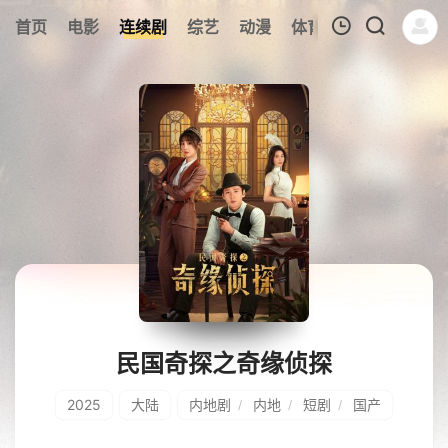
226
首页
电影
连续剧
综艺
动漫
体育
今日更新
热
我的观影记录
暂无观看影片的记录
民国奇探之奇缘侦探
2025
大陆
内地剧
内地
短剧
国产
/
/
/