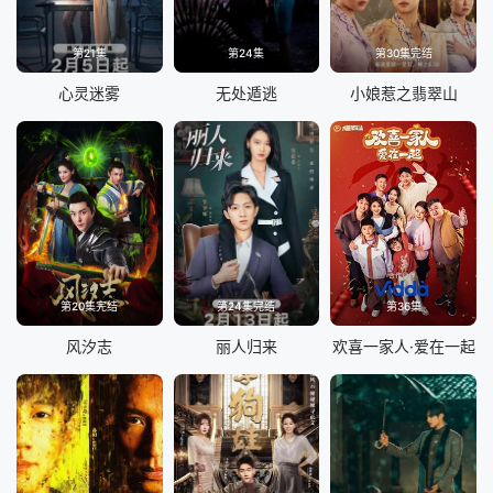
第21集
第24集
第30集完结
心灵迷雾
无处遁逃
小娘惹之翡翠山
第20集完结
第24集完结
第36集
风汐志
丽人归来
欢喜一家人·爱在一起