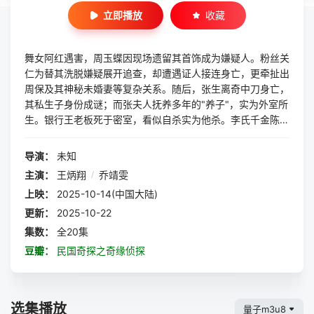
立即播放
收藏
舞女阿红遇害，周玉蝶因现场遗留其首饰成为嫌疑人。粉丝关
仁为替其洗脱嫌疑展开追查，却遭遇证人接连身亡，更牵扯出
周保及其神秘未婚妻等复杂关系。随后，张生离奇中刀身亡，
其私生子身份成谜；而张夫人抚养多年的"养子"，实为外室所
生。银行王老板死于密室，看似自杀实为他杀。李氏千金陈尸
衣柜，伴随杀人布偶诡异现身，牵出与机械高手之女的旧日恩
怨。又一名带有梅花印记的女子遇害，而此前主要嫌犯竟在狱
导演：
未知
中自尽。直至周玉蝶表演时被拍到腿上的梅花印记，一段辛酸
主演：
王炳翔
/
乔靖雯
往事终被揭开。幕后真凶究竟是谁？详情
上映：
2025-10-14(中国大陆)
更新：
2025-10-22
集数：
全20集
豆瓣：
民国奇探之奇缘侦探
选集播放
量子m3u8