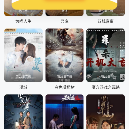
已完结
番外
第12集完结
为喵人生
吾岸
双城喜事
第22集完结
第38集完结
第20集
漫城
白色橄榄树
魔方游戏之罪杀