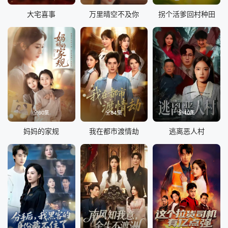
大宅喜事
万里晴空不及你
拐个活爹回村种田
全60集
全84集
全40集
妈妈的家规
我在都市渡情劫
逃离恶人村