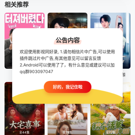
相关推荐
公告内容
欢迎使用影视同好录, 1.请勿相信片中广告,可以使用
插件跳过片中广告,有其他意见可以留言反馈
正片
全60集
全68集
2.Android可以使用了了，有什么意见或建议可以加
qq群903097047
禁忌童话
这届婆婆，该怎么当
妻子喜欢练瑜伽
好的，我记住啦
全44集
全78集
全72集