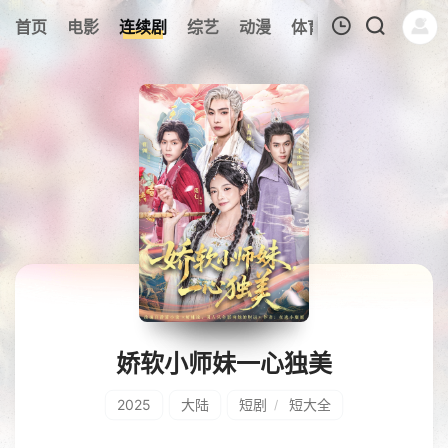
253
首页
电影
连续剧
综艺
动漫
体育
今日更新
热
我的观影记录
暂无观看影片的记录
娇软小师妹一心独美
2025
大陆
短剧
短大全
/