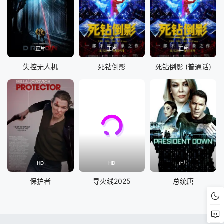
正片
正片
正片
失控无人机
死钻倒影
死钻倒影 (普通话)
HD
HD
正片
保护者
导火线2025
总统唐