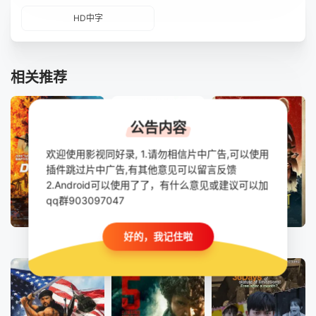
HD中字
相关推荐
公告内容
欢迎使用影视同好录, 1.请勿相信片中广告,可以使用
插件跳过片中广告,有其他意见可以留言反馈
2.Android可以使用了了，有什么意见或建议可以加
qq群903097047
HD中字
HD
正片
好的，我记住啦
随你心意
血亲兄弟
万圣夜之女