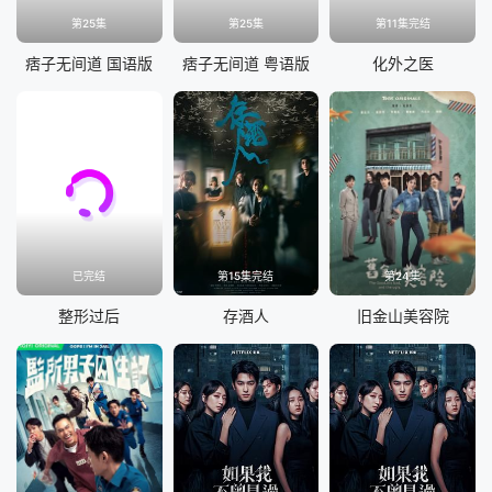
第25集
第25集
第11集完结
痞子无间道 国语版
痞子无间道 粤语版
化外之医
已完结
第15集完结
第24集
整形过后
存酒人
旧金山美容院