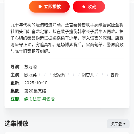
立即播放
收藏
九十年代初的濠港暗流涌动，法官秦誉曾联手高级督察唐萱将
社团头目韩奎龙定罪，却在爱子撞伤韩家长子后陷入两难。护
子心切的秦誉伪造证据嫁祸偷车少年，堕入谎言的深渊。唐萱
则坚守正义，穷追真相。这场博弈背后，官商勾结、警界腐败
与陈年旧案相互纠缠。
导演：
苏万聪
主演：
欧冠英
/
/
/
张家辉
/
/
/
胡杏儿
/
/
/
曾舜晞
/
/
更新：
2025-10-10
集数：
第20集完结
豆瓣：
绝命法官 粤语版
选集播放
虎牙云