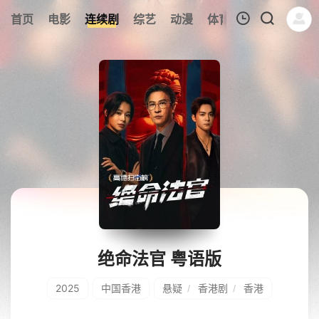
294
首页
电影
连续剧
综艺
动漫
体育
今日更新
热
我的观影记录
暂无观看影片的记录
绝命法官 粤语版
2025
中国香港
悬疑
香港剧
香港
/
/