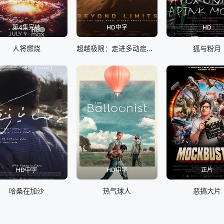
第4集完结
HD中字
HD
人将燃烧
超越极限：走进多动症的心灵：克服失败
狐与粉月
HD中字
HD中字
正片
哈桑在加沙
热气球人
恶搞大片