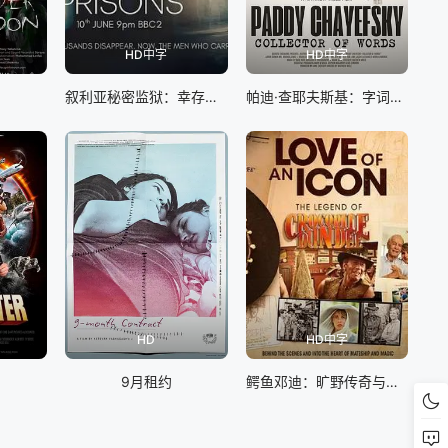
HD中字
HD中字
叙利亚秘密监狱：幸存者的控诉
帕迪·查耶夫斯基：字词收藏家
HD
HD中字
9月租约
鳄鱼邓迪：旷野传奇与浪漫之歌