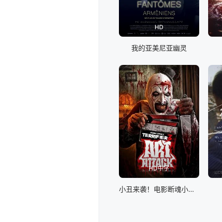
HD
我的亚美尼亚幽灵
HD中字
小丑来袭！电影断魂小丑3幕后剖析