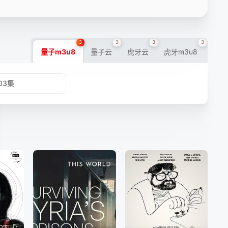
3
3
3
3
量子m3u8
量子云
虎牙云
虎牙m3u8
03集