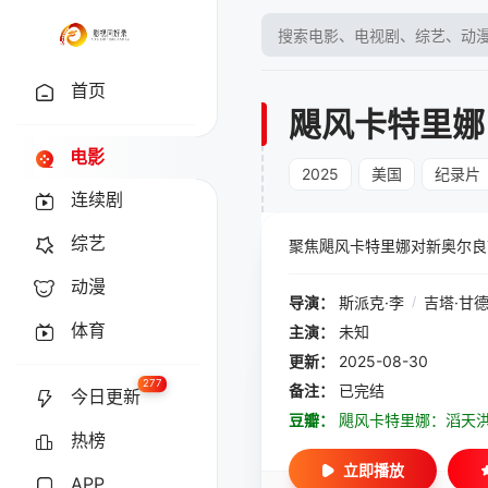
首页
飓风卡特里娜
电影
2025
美国
纪录片
连续剧
综艺
聚焦飓风卡特里娜对新奥尔良
动漫
导演：
斯派克·李
/
吉塔·甘
体育
主演：
未知
更新：
2025-08-30
277
备注：
已完结
今日更新
豆瓣：
飓风卡特里娜：滔天
热榜
立即播放
APP