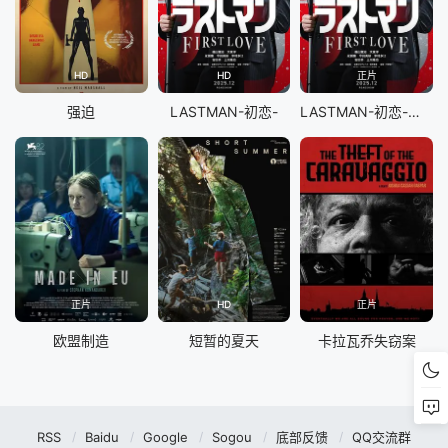
HD
HD
正片
强迫
LASTMAN-初恋-
LASTMAN-初恋-映画
正片
HD
正片
欧盟制造
短暂的夏天
卡拉瓦乔失窃案
RSS
Baidu
Google
Sogou
底部反馈
QQ交流群