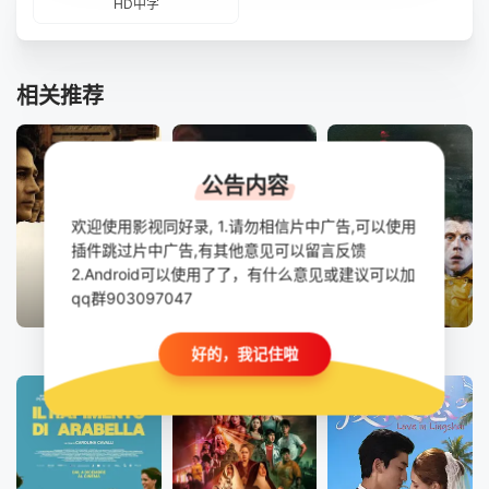
HD中字
相关推荐
公告内容
欢迎使用影视同好录, 1.请勿相信片中广告,可以使用
插件跳过片中广告,有其他意见可以留言反馈
2.Android可以使用了了，有什么意见或建议可以加
qq群903097047
正片
正片
HD
马尼拉之最
懵懂情欲
内华达之瑰
好的，我记住啦