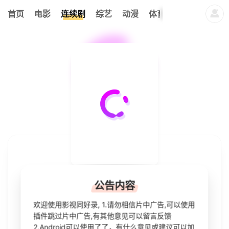
356
首页
电影
连续剧
综艺
动漫
体育
今日更新
热
我的观影记录
暂无观看影片的记录
友情以上
公告内容
欢迎使用影视同好录, 1.请勿相信片中广告,可以使用
2025
泰国
剧情
爱情
马泰剧
马泰
/
/
/
插件跳过片中广告,有其他意见可以留言反馈
2.Android可以使用了了，有什么意见或建议可以加