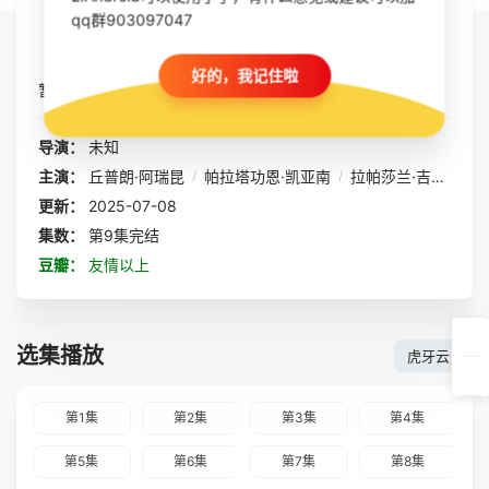
qq群903097047
立即播放
收藏
好的，我记住啦
暂无简介
导演：
未知
主演：
丘普朗·阿瑞昆
/
帕拉塔功恩·凯亚南
/
拉帕莎兰·吉拉威宋誊功
更新：
2025-07-08
集数：
第9集完结
豆瓣：
友情以上
选集播放
虎牙云
第1集
第2集
第3集
第4集
第5集
第6集
第7集
第8集