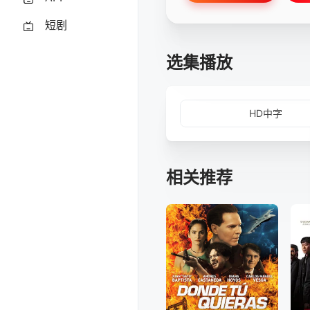
短剧
选集播放
HD中字
相关推荐