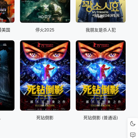
HD中字
HD
侵美国
停火2025
我朋友是杀人犯
正片
正片
机
死钻倒影
死钻倒影 (普通话)