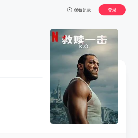
观看记录
登录
我的观影记录
暂无观看影片的记录