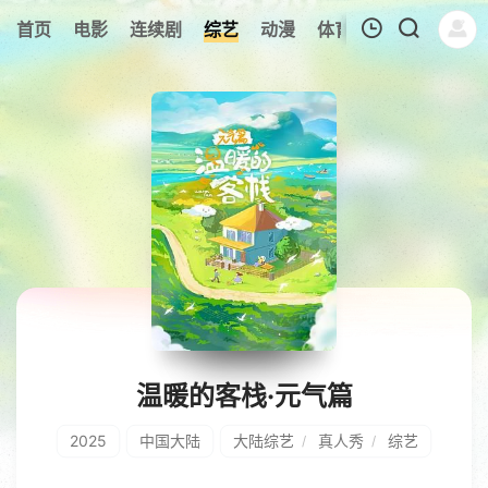
226
首页
电影
连续剧
综艺
动漫
体育
今日更新
热
我的观影记录
暂无观看影片的记录
温暖的客栈·元气篇
2025
中国大陆
大陆综艺
真人秀
综艺
/
/