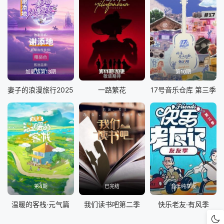
加更版第13期
第11期 加更
第10期
妻子的浪漫旅行2025
一路繁花
17号音乐仓库 第三季
第4期
已完结
音乐纯享版
温暖的客栈·元气篇
我们读书吧第二季
快乐老友·有风季