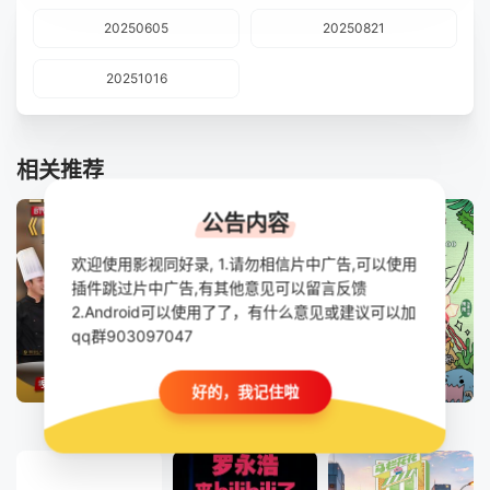
20250605
20250821
20251016
相关推荐
公告内容
欢迎使用影视同好录, 1.请勿相信片中广告,可以使用
插件跳过片中广告,有其他意见可以留言反馈
2.Android可以使用了了，有什么意见或建议可以加
qq群903097047
更新至20260806期
更新至23期
已完结
好的，我记住啦
暖暖的味道
陈鲁豫·慢谈
萌探奇遇记