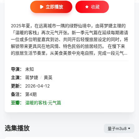
立即播放
收藏
2025年夏，在远离城市一隅的绿野仙境中，由蒋梦婕主理的
「温暖的客栈」再次元气开张。新一季元气篇在延续每期邀请
一位或多位明星嘉宾到访、共同开后轻慢旅居设定的同时，将
解锁带来更具风在地风情、特色民俗的旅居经历。 在慢下来
的旅居生活节奏里，从美食美景中充电自照，完成一段元气治
愈之旅。
导演：
未知
主演：
蒋梦婕
/
黄英
更新：
2026-04-12
备注：
第4期
豆瓣：
温暖的客栈·元气篇
选集播放
量子m3u8