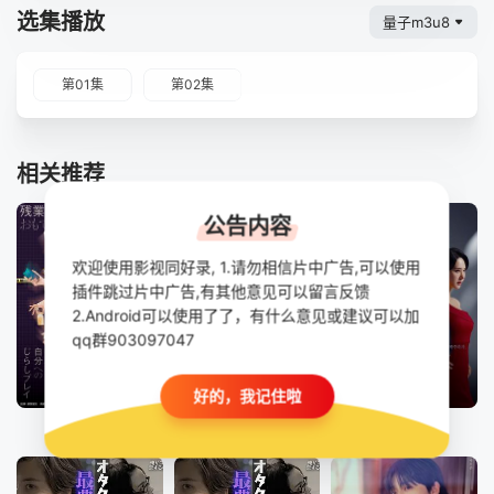
选集播放
量子m3u8
第01集
第02集
相关推荐
公告内容
欢迎使用影视同好录, 1.请勿相信片中广告,可以使用
插件跳过片中广告,有其他意见可以留言反馈
2.Android可以使用了了，有什么意见或建议可以加
qq群903097047
更新至第12集
已完结
全140集
好的，我记住啦
社畜人薮
另一个蜡笔小新 茶壶家族登场了喔～！第一季
第一个男人