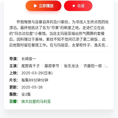
立即播放
收藏
怀抱悔恨与自暴自弃的及川紫纹，为寻找人生终点而四处
漂泊。最终他抵达了名为"尽果"的断崖之地，走进伫立在此
的"玛古达拉屋"小餐馆。当店主玛丽亚端出热气腾腾的套餐
后，因料理过于美味，紫纹不知不觉间已添了第二碗饭... 此
后他暂时留在餐馆工作。在与玛丽亚、女掌柜怜子、渔夫克
夫、以及同样追寻死亡之地的青年丸弧等人相遇的过程中，紫
纹逐渐重拾生存的勇气。某日，玛丽亚突然从"尽果"消失... 原
导演：
长崎俊一
来这位始终带着笑容从容经营餐馆的女子，竟背负着惊人的秘
主演：
尾野真千子
/
藤原季节
/
坂东龙汰
/
齐藤阳一郎
/
前田亚
密。
上映：
2025-03-29(日本)
片长：
每集89分钟分钟
更新：
2025-05-26
集数：
全2集
豆瓣：
抹大拉屋的马利亚