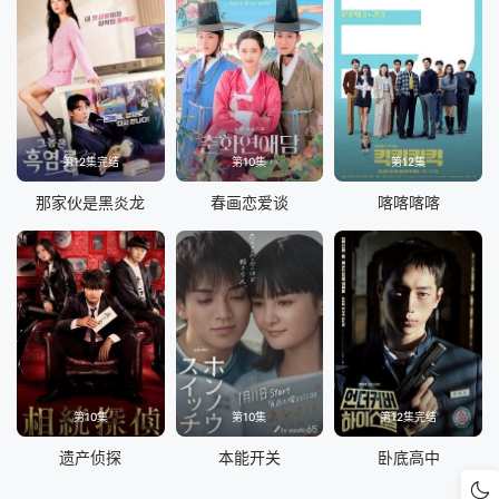
第12集完结
第10集
第12集
那家伙是黑炎龙
春画恋爱谈
喀喀喀喀
第10集
第10集
第12集完结
遗产侦探
本能开关
卧底高中