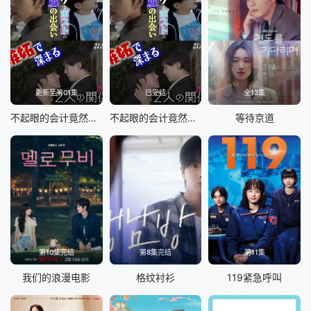
更新至第01集
已完结
全13集
不起眼的会计竟然是牛郎第二季
不起眼的会计竟然是牛郎
等待京道
第10集完结
第8集完结
第11集
我们的浪漫电影
格纹衬衫
119紧急呼叫