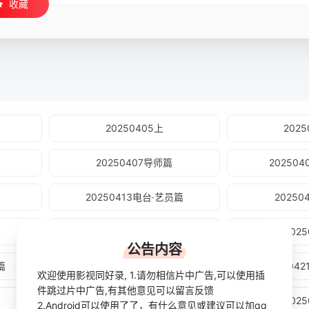
收藏
20250405上
202
20250407导师篇
20250
20250413电台·艺员篇
2025
20250415演综大赏
202
公告内容
篇
20250420研习社
202504
欢迎使用影视同好录, 1.请勿相信片中广告,可以使用插
件跳过片中广告,有其他意见可以留言反馈
20250423直击片场
202
2.Android可以使用了了，有什么意见或建议可以加qq