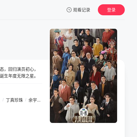
观看记录
登录
我的观影记录
态，回归演员初心，
暂无观看影片的记录
诞生年度无限之星。
星
/
丁真珍珠
/
余宇涵
/
傅首尔
/
洪尧
/
王浩信
/
王紫璇
/
柯淳
/
何