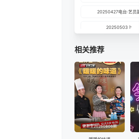
20250427电台·艺员
20250503上
20250506演综大赏
相关推荐
20250511电台
20250514直击片场
20250518研习社
20250524上
20250526电台
更新至20260806期
20250531上