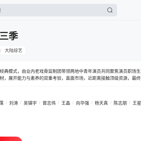
三季
大陆综艺
/
经典模式，由业内老戏骨监制团带领两地中青年演员共同聚焦演员职场生
材，展开能力与素养的双重考验，直面市场，近距离接触顶级资源，最终
儒
/
刘涛
/
吴镇宇
/
曾志伟
/
王晶
/
向华强
/
杨天真
/
陈志朋
/
王