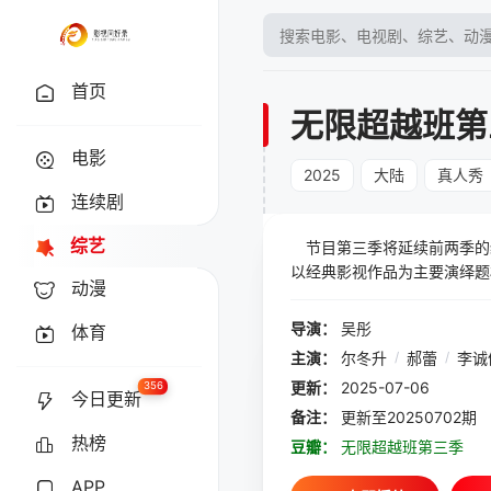
首页
无限超越班第
电影
2025
大陆
真人秀
连续剧
综艺
节目第三季将延续前两季的
以经典影视作品为主要演绎题
动漫
导演：
吴彤
体育
主演：
尔冬升
/
郝蕾
/
李诚
更新：
2025-07-06
356
今日更新
备注：
更新至20250702期
热榜
豆瓣：
无限超越班第三季
APP