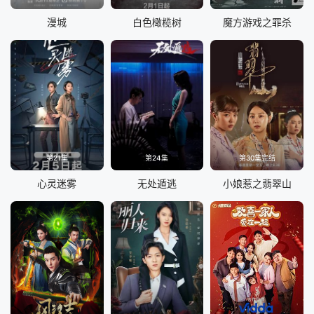
漫城
白色橄榄树
魔方游戏之罪杀
第21集
第24集
第30集完结
心灵迷雾
无处遁逃
小娘惹之翡翠山