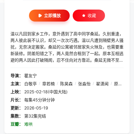
立即播放
收藏
温以凡回到家乡工作，意外遇到了高中同学桑延。久别重逢，
两人彼此装不认识，却又一次次巧遇。温以凡遭到隔壁男人骚
扰，无奈决定搬家。桑延的公寓被邻居家失火殃及，也需要重
新装修。阴差阳错之下，两人竟然合租到了一起。原本互相逃
避的两人因此打破隔阂，忍不住向对方靠近。桑延无微不至的
照顾让温以凡逐渐敞开心扉，决定鼓起勇气主动追求桑延，桑
延也跨越城市给予她最真挚的告白，两人正式确定了关系。后
导演：
瞿友宁
来，温以凡向桑延坦诚当初违背约定没有跟他考同一所大学的
主演：
白敬亭
/
章若楠
/
陈昊森
/
张淼怡
/
翟潇闻
/
原野
/
吴
原因。得知真相的桑延心疼不已，发誓不再让温以凡受到伤
上映：
2025-02-18(中国大陆)
害，并用实际行动保护了她。最终，两人搬进了桑延亲手设计
的新家，共同经营幸福的生活。
片长：
每集45分钟分钟
更新：
2026-05-19
集数：
第32集完结
豆瓣：
难哄