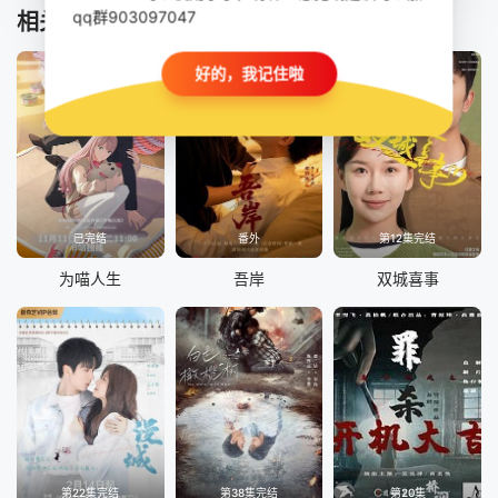
qq群903097047
相关推荐
好的，我记住啦
已完结
番外
第12集完结
为喵人生
吾岸
双城喜事
第22集完结
第38集完结
第20集