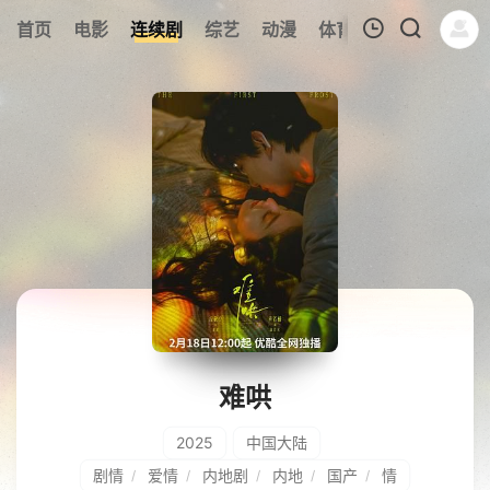
225
首页
电影
连续剧
综艺
动漫
体育
今日更新
热
我的观影记录
暂无观看影片的记录
难哄
2025
中国大陆
剧情
爱情
内地剧
内地
国产
情
/
/
/
/
/