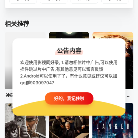
相关推荐
公告内容
欢迎使用影视同好录, 1.请勿相信片中广告,可以使用
插件跳过片中广告,有其他意见可以留言反馈
2.Android可以使用了了，有什么意见或建议可以加
qq群903097047
更新至第07集
第7集
第17集
神探默多克第十九季
神探默多克 第十九季
海军罪案调查处：悉尼第三季
好的，我记住啦