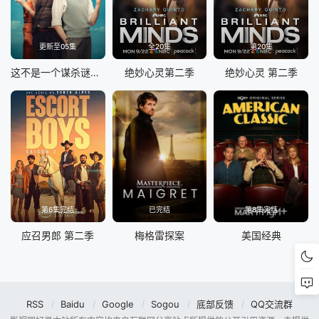
更新至05集
全20集
第20集
这不是一个谋杀谜团第一季
绝妙心灵第二季
绝妙心灵 第二季
第6集完结
已完结
第8集完结
应召男郎 第二季
梅格雷探案
美国经典
RSS
Baidu
Google
Sogou
底部反馈
QQ交流群