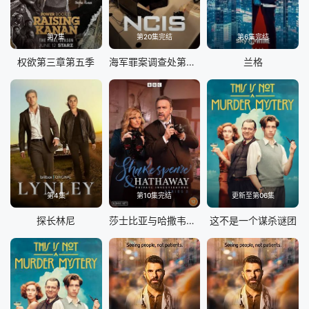
第7集
第20集完结
第6集完结
权欲第三章第五季
海军罪案调查处第二十三季
兰格
第4集
第10集完结
更新至第06集
探长林尼
莎士比亚与哈撒韦，私人调查员 第五季
这不是一个谋杀谜团