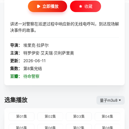
立即播放
收藏
讲述一对警察在巡逻过程中响应新的无线电呼叫，到达现场解
决事件的故事。
导演：
埃里克·拉萨尔
主演：
特罗伊安·艾夫瑞·贝利萨里奥
更新：
2026-06-11
集数：
第8集完结
豆瓣：
待命警察
选集播放
量子m3u8
第01集
第02集
第03集
第04集
第05集
第06集
第07集
第08集