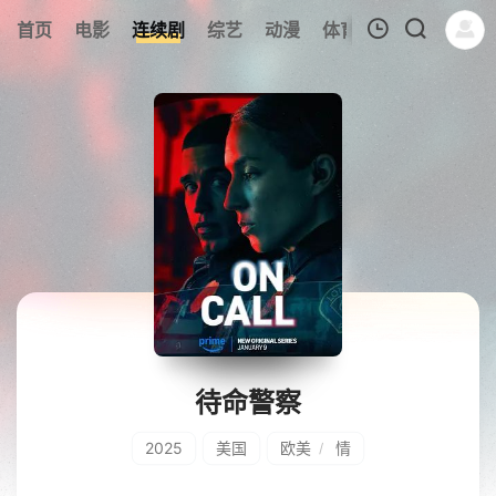
266
首页
电影
连续剧
综艺
动漫
体育
今日更新
热
我的观影记录
暂无观看影片的记录
待命警察
2025
美国
欧美
情
/