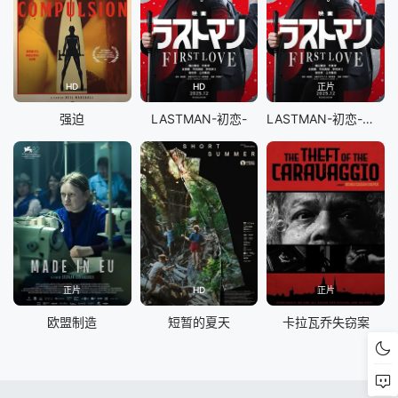
HD
HD
正片
强迫
LASTMAN-初恋-
LASTMAN-初恋-映画
正片
HD
正片
欧盟制造
短暂的夏天
卡拉瓦乔失窃案