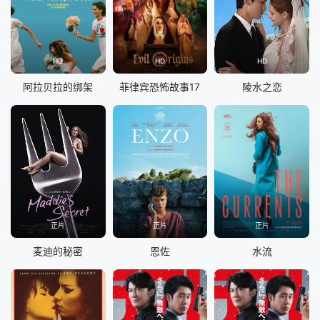
HD
HD
HD
阿拉贝拉的绑架
菲律宾恐怖故事17
陵水之恋
正片
正片
正片
麦迪的秘密
恩佐
水流