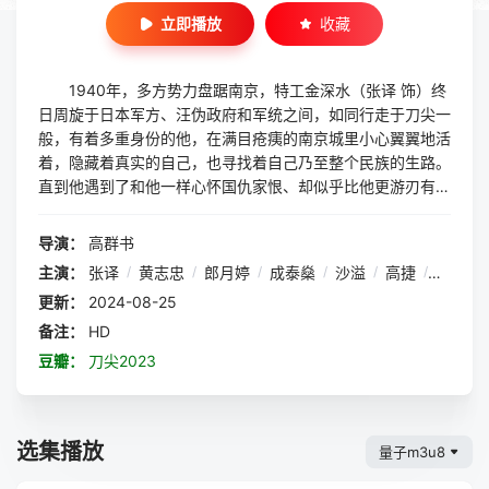
立即播放
收藏
1940年，多方势力盘踞南京，特工金深水（张译 饰）终
日周旋于日本军方、汪伪政府和军统之间，如同行走于刀尖一
般，有着多重身份的他，在满目疮痍的南京城里小心翼翼地活
着，隐藏着真实的自己，也寻找着自己乃至整个民族的生路。
直到他遇到了和他一样心怀国仇家恨、却似乎比他更游刃有余
的林婴婴（郎月婷 饰），在和她并肩作战与各方势力展开明
争暗斗的过程中，于乱世中求生的金深水第一次开始真正地觉
导演：
高群书
醒……
主演：
张译
/
黄志忠
/
郎月婷
/
成泰燊
/
沙溢
/
高捷
/
金世佳
更新：
2024-08-25
备注：
HD
豆瓣：
刀尖2023
选集播放
量子m3u8