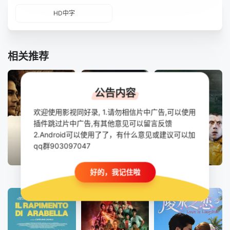
HD中字
相关推荐
公告内容
欢迎使用影视同好录, 1.请勿相信片中广告,可以使用
插件跳过片中广告,有其他意见可以留言反馈
2.Android可以使用了了，有什么意见或建议可以加
qq群903097047
正片
正片
HD
好的，我记住啦
马尼拉之最
懵懂情欲
内华达之瑰