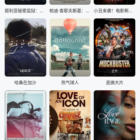
叙利亚秘密监狱：幸存者的控诉
帕迪·查耶夫斯基：字词收藏家
小丑来袭！电影断魂小丑3幕后剖析
HD中字
HD中字
正片
哈桑在加沙
热气球人
恶搞大片