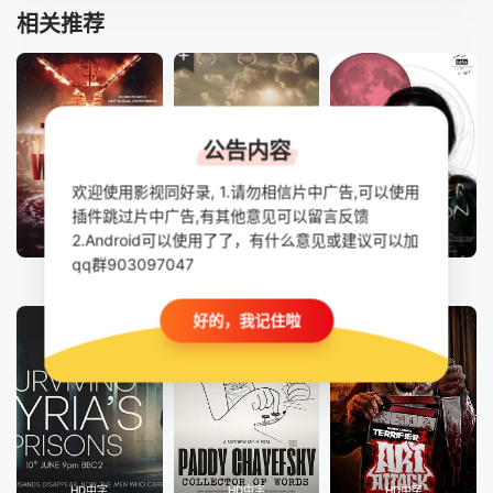
相关推荐
公告内容
欢迎使用影视同好录, 1.请勿相信片中广告,可以使用
插件跳过片中广告,有其他意见可以留言反馈
2.Android可以使用了了，有什么意见或建议可以加
第4集完结
HD中字
HD
qq群903097047
人将燃烧
超越极限：走进多动症的心灵：克服失败
狐与粉月
好的，我记住啦
HD中字
HD中字
HD中字