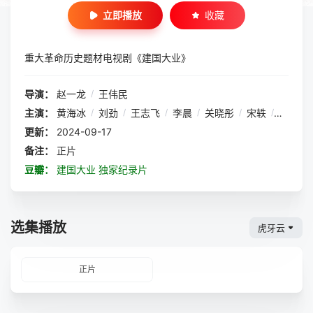
立即播放
收藏
重大革命历史题材电视剧《建国大业》
导演：
赵一龙
/
王伟民
主演：
黄海冰
/
刘劲
/
王志飞
/
李晨
/
关晓彤
/
宋轶
/
许魏洲
更新：
2024-09-17
备注：
正片
豆瓣：
建国大业 独家纪录片
选集播放
虎牙云
正片